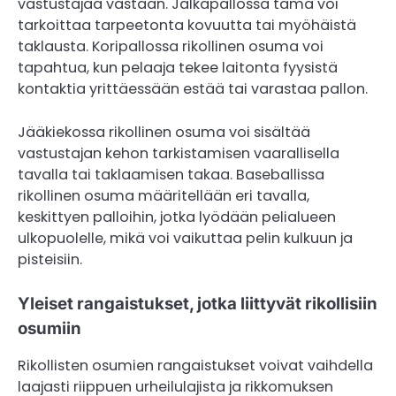
vastustajaa vastaan. Jalkapallossa tämä voi
tarkoittaa tarpeetonta kovuutta tai myöhäistä
taklausta. Koripallossa rikollinen osuma voi
tapahtua, kun pelaaja tekee laitonta fyysistä
kontaktia yrittäessään estää tai varastaa pallon.
Jääkiekossa rikollinen osuma voi sisältää
vastustajan kehon tarkistamisen vaarallisella
tavalla tai taklaamisen takaa. Baseballissa
rikollinen osuma määritellään eri tavalla,
keskittyen palloihin, jotka lyödään pelialueen
ulkopuolelle, mikä voi vaikuttaa pelin kulkuun ja
pisteisiin.
Yleiset rangaistukset, jotka liittyvät rikollisiin
osumiin
Rikollisten osumien rangaistukset voivat vaihdella
laajasti riippuen urheilulajista ja rikkomuksen