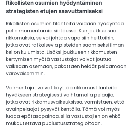
Rikollisten osumien hyödyntäminen
strategisten etujen saavuttamiseksi
Rikollisten osumien tilanteita voidaan hyödyntää
pelin momentumia siirtäessä. Kun joukkue saa
rikkomuksia, se voi johtaa vapaisiin heittoihin,
jotka ovat ratkaisevia pisteiden saamiseksi ilman
kellon kulumista. Lisäksi joukkueen rikkomusten
kertymisen myötä vastustajat voivat joutua
vaikeaan asemaan, pakottaen heidät pelaamaan
varovaisemmin.
Valmentajat voivat käyttää rikkomustilanteita
hyväkseen strategisesti vaihtamalla pelaajia,
jotka ovat rikkomusvaikeuksissa, varmistaen, että
avainpelaajat pysyvät kentällä. Tämä voi myös
luoda epätasapainoa, sillä vastustajien on ehkä
mukautettava puolustusstrategioitaan.