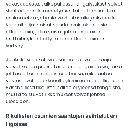
vakavuudesta. Jalkapallossa rangaistukset voivat
sisältää jaardin menetyksen tai automaattisia
ensimmäisiä yrityksiä vastustavalle joukkueelle.
Koripalloilijat voivat saada henkilökohtaisia
rikkomuksia, jotka voivat johtaa vapaisiin
heittoihin, kun tietty määrä rikkomuksia on
kertynyt.
Jääkiekossa rikollisia osumia tekevät pelaajat
voivat saada pieniä tai suuria rangaistuksia, mikä
johtaa aikaan rangaistusaitiossa, mikä antaa
vastustavalle joukkueelle ylivoimamahdollisuuden.
Baseballissa rikollista palloa ei yleensä rangaista,
mutta toistuvat rikkomukset voivat johtaa
ulosajoon.
Rikollisten osumien sääntöjen vaihtelut eri
liigoissa