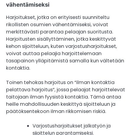
vähentämiseksi
Harjoitukset, jotka on erityisesti suunniteltu
rikollisten osumien vähentämiseksi, voivat
merkittävästi parantaa pelaajan suoritusta.
Harjoitusten sisällyttäminen, jotka keskittyvät
kehon sijoitteluun, kuten varjostusharjoitukset,
voivat auttaa pelaajia harjoittelemaan
tasapainon ylläpitämistä samalla kun vältetään
kontaktia.
Toinen tehokas harjoitus on “ilman kontaktia
pelattava harjoitus”, jossa pelaajat harjoittelevat
taitojaan ilman fyysistä kontaktia. Tämä antaa
heille mahdollisuuden keskittyä sijoitteluun ja
päätöksentekoon ilman rikkomisen riskiä.
Varjostusharjoitukset jalkatyön ja
sijoittelun parantamiseksi.