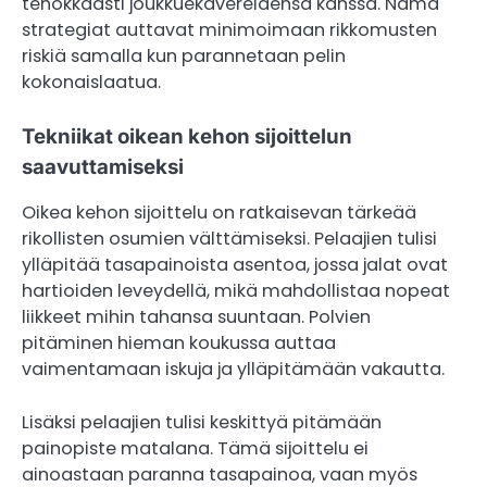
tehokkaasti joukkuekavereidensa kanssa. Nämä
strategiat auttavat minimoimaan rikkomusten
riskiä samalla kun parannetaan pelin
kokonaislaatua.
Tekniikat oikean kehon sijoittelun
saavuttamiseksi
Oikea kehon sijoittelu on ratkaisevan tärkeää
rikollisten osumien välttämiseksi. Pelaajien tulisi
ylläpitää tasapainoista asentoa, jossa jalat ovat
hartioiden leveydellä, mikä mahdollistaa nopeat
liikkeet mihin tahansa suuntaan. Polvien
pitäminen hieman koukussa auttaa
vaimentamaan iskuja ja ylläpitämään vakautta.
Lisäksi pelaajien tulisi keskittyä pitämään
painopiste matalana. Tämä sijoittelu ei
ainoastaan paranna tasapainoa, vaan myös