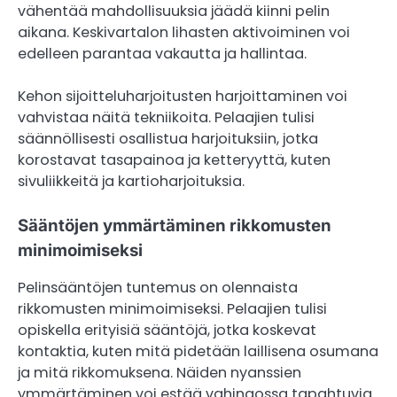
vähentää mahdollisuuksia jäädä kiinni pelin
aikana. Keskivartalon lihasten aktivoiminen voi
edelleen parantaa vakautta ja hallintaa.
Kehon sijoitteluharjoitusten harjoittaminen voi
vahvistaa näitä tekniikoita. Pelaajien tulisi
säännöllisesti osallistua harjoituksiin, jotka
korostavat tasapainoa ja ketteryyttä, kuten
sivuliikkeitä ja kartioharjoituksia.
Sääntöjen ymmärtäminen rikkomusten
minimoimiseksi
Pelinsääntöjen tuntemus on olennaista
rikkomusten minimoimiseksi. Pelaajien tulisi
opiskella erityisiä sääntöjä, jotka koskevat
kontaktia, kuten mitä pidetään laillisena osumana
ja mitä rikkomuksena. Näiden nyanssien
ymmärtäminen voi estää vahingossa tapahtuvia