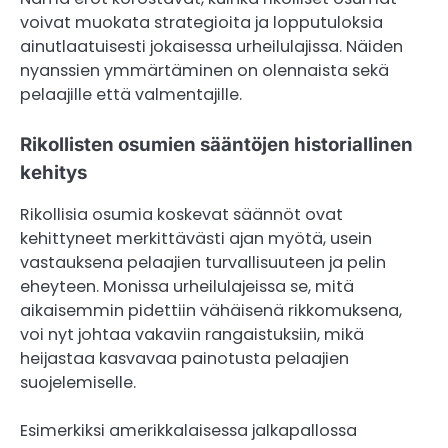
voivat muokata strategioita ja lopputuloksia
ainutlaatuisesti jokaisessa urheilulajissa. Näiden
nyanssien ymmärtäminen on olennaista sekä
pelaajille että valmentajille.
Rikollisten osumien sääntöjen historiallinen
kehitys
Rikollisia osumia koskevat säännöt ovat
kehittyneet merkittävästi ajan myötä, usein
vastauksena pelaajien turvallisuuteen ja pelin
eheyteen. Monissa urheilulajeissa se, mitä
aikaisemmin pidettiin vähäisenä rikkomuksena,
voi nyt johtaa vakaviin rangaistuksiin, mikä
heijastaa kasvavaa painotusta pelaajien
suojelemiselle.
Esimerkiksi amerikkalaisessa jalkapallossa