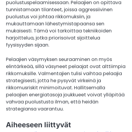
puolustuspelaamisessaan. Pelaajien on opittava
tunnistamaan tilanteet, joissa aggressiivinen
puolustus voi johtaa rikkomuksiin, ja
mukauttamaan lähestymistapaansa sen
mukaisesti. Tämä voi tarkoittaa tekniikoiden
harjoittelua, jotka priorisoivat sijoittelua
fyysisyyden sijaan.
Pelaajien väsymyksen seuraaminen on myös
elintärkeää, sillä väsyneet pelaajat ovat alttiimpia
rikkomuksille. Valmentajien tulisi vaihtaa pelaajia
strategisesti, jotta he pysyvät virkeinä ja
rikkomusriskit minimoituvat. Hallitsemalla
pelaajien energiatasoja joukkueet voivat ylläpitää
vahvaa puolustusta ilman, että heidän
strategiansa vaarantuu.
Aiheeseen liittyvät