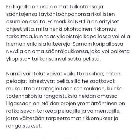
Eri liigoilla on usein omat tulkintansa ja
sääntöjensä täytäntöönpanonsa rikollisten
osumien osalta. Esimerkiksi NFL:llä on erityiset
ohjeet siitä, mitä henkilökohtainen rikkomus
tarkoittaa, kun taas yliopistojalkapallossa voi olla
hieman erilaisia kriteerejä. Samoin koripallossa
NBA:lla on oma sääntöjoukkonsa, joka voi poiketa
yliopisto- tai kansainvälisestä pelistä.
Nämä vaihtelut voivat vaikuttaa siihen, miten
pelaajat lähestyvät peliä, sillä he saattavat
mukauttaa strategioitaan sen mukaan, kuinka
todennäköisiä rangaistuksia heidän omassa
liigassaan on. Näiden erojen ymmärtäminen on
ratkaisevan tärkeää pelaajille ja valmentajille,
jotta vältetään tarpeettomat rikkomukset ja
rangaistukset.