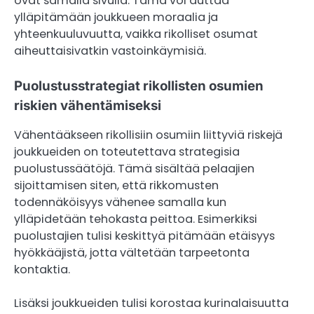
ovat samalla sivulla. Tämä voi auttaa
ylläpitämään joukkueen moraalia ja
yhteenkuuluvuutta, vaikka rikolliset osumat
aiheuttaisivatkin vastoinkäymisiä.
Puolustusstrategiat rikollisten osumien
riskien vähentämiseksi
Vähentääkseen rikollisiin osumiin liittyviä riskejä
joukkueiden on toteutettava strategisia
puolustussäätöjä. Tämä sisältää pelaajien
sijoittamisen siten, että rikkomusten
todennäköisyys vähenee samalla kun
ylläpidetään tehokasta peittoa. Esimerkiksi
puolustajien tulisi keskittyä pitämään etäisyys
hyökkääjistä, jotta vältetään tarpeetonta
kontaktia.
Lisäksi joukkueiden tulisi korostaa kurinalaisuutta