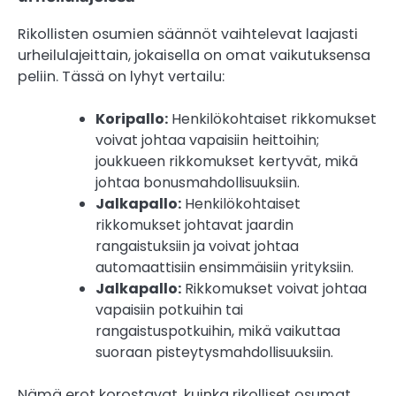
Rikollisten osumien säännöt vaihtelevat laajasti
urheilulajeittain, jokaisella on omat vaikutuksensa
peliin. Tässä on lyhyt vertailu:
Koripallo:
Henkilökohtaiset rikkomukset
voivat johtaa vapaisiin heittoihin;
joukkueen rikkomukset kertyvät, mikä
johtaa bonusmahdollisuuksiin.
Jalkapallo:
Henkilökohtaiset
rikkomukset johtavat jaardin
rangaistuksiin ja voivat johtaa
automaattisiin ensimmäisiin yrityksiin.
Jalkapallo:
Rikkomukset voivat johtaa
vapaisiin potkuihin tai
rangaistuspotkuihin, mikä vaikuttaa
suoraan pisteytysmahdollisuuksiin.
Nämä erot korostavat, kuinka rikolliset osumat