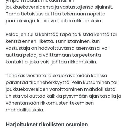
ympäristöään, mukaan lukien
joukkuekavereidensa ja vastustajiensa sijainnit.
Tämä tietoisuus auttaa tekemään nopeita
päätöksiä, jotka voivat estää rikkomuksia.
Pelaajien tulisi kehittää tapa tarkistaa kenttä tai
kenttä ennen liikettä. Tunnistaminen, kun
vastustaja on haavoittuvassa asemassa, voi
auttaa pelaajia välttämään tarpeetonta
kontaktia, joka voisi johtaa rikkomuksiin.
Tehokas viestintä joukkuekavereiden kanssa
parantaa tilanneherkkyyttä. Pelin kutsuminen tai
joukkuekavereiden varoittaminen mahdollisista
uhista voi auttaa kaikkia pysymään ajan tasalla ja
vähentämään rikkomusten tekemisen
mahdollisuuksia.
Harjoitukset rikollisten osumien