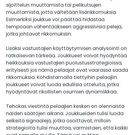
sijoittelun muuttamista tai pelikutsujen
muuttamista, jotta vältetään lisärikkomuksia.
Esimerkiksi joukkue voi päättää hidastaa
tempoaan vähentääkseen aggressiivisia pelejä,
jotka johtavat rikkomuksiin.
Lisäksi vastustajien käyttäytymisen analysointi on
ratkaisevan tärkeää. Joukkueet voivat hyödyntää
heikkouksia vastustajien puolustusstrategioissa,
erityisesti jos nämä pelaajat ovat vaarassa saada
rikkomuksia. Kohdistamalla tiettyihin pelaajiin
joukkueet voivat luoda edullisia otteluita, jotka
hyödyntävät rikollisten osumien dynamiikkaa.
Tehokas viestintä pelaajien kesken on olennaista
näiden säätöjen aikana. Joukkueiden tulisi luoda
selkeitä signaaleja, jotka osoittavat, milloin
strategioita tulisi muuttaa, varmistaen, että kaikki