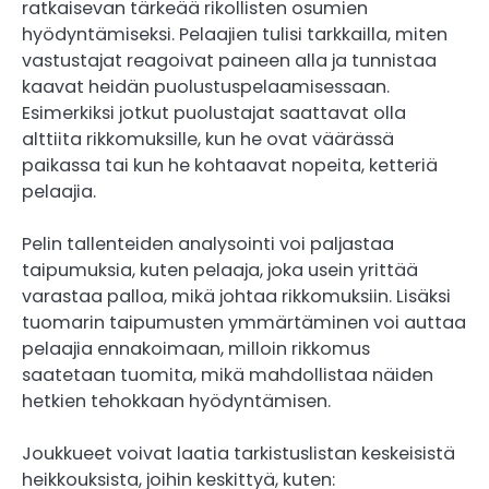
ratkaisevan tärkeää rikollisten osumien
hyödyntämiseksi. Pelaajien tulisi tarkkailla, miten
vastustajat reagoivat paineen alla ja tunnistaa
kaavat heidän puolustuspelaamisessaan.
Esimerkiksi jotkut puolustajat saattavat olla
alttiita rikkomuksille, kun he ovat väärässä
paikassa tai kun he kohtaavat nopeita, ketteriä
pelaajia.
Pelin tallenteiden analysointi voi paljastaa
taipumuksia, kuten pelaaja, joka usein yrittää
varastaa palloa, mikä johtaa rikkomuksiin. Lisäksi
tuomarin taipumusten ymmärtäminen voi auttaa
pelaajia ennakoimaan, milloin rikkomus
saatetaan tuomita, mikä mahdollistaa näiden
hetkien tehokkaan hyödyntämisen.
Joukkueet voivat laatia tarkistuslistan keskeisistä
heikkouksista, joihin keskittyä, kuten: