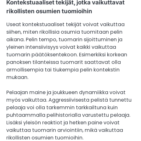
Kontekstuaaliset tekijät, jotka vaikuttavat
rikollisten osumien tuomioihin
Useat kontekstuaaliset tekijät voivat vaikuttaa
siihen, miten rikollisia osumia tuomitaan pelin
aikana. Pelin tempo, tuomarin sijoittuminen ja
yleinen intensiivisyys voivat kaikki vaikuttaa
tuomarin päätöksentekoon. Esimerkiksi korkean
panoksen tilanteissa tuomarit saattavat olla
armollisempia tai tiukempia pelin kontekstin
mukaan.
Pelaajan maine ja joukkueen dynamiikka voivat
myös vaikuttaa. Aggressiivisesta pelistä tunnettu
pelaaja voi olla tarkemmin tarkkailtuna kuin
puhtaammalla pelihistorialla varustettu pelaaja.
Lisäksi yleisön reaktiot ja hetken paine voivat
vaikuttaa tuomarin arviointiin, mikä vaikuttaa
rikollisten osumien tuomioihin.