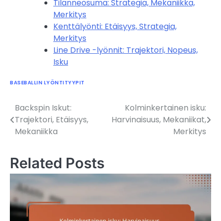
Tilanneosuma: Strategia, Mekaniikka,
Merkitys
Kenttälyönti: Etäisyys, Strategia,
Merkitys
Line Drive -lyönnit: Trajektori, Nopeus,
Isku
BASEBALLIN LYÖNTITYYPIT
Backspin Iskut:
Kolminkertainen isku:
Post
Trajektori, Etäisyys,
Harvinaisuus, Mekaniikat,
navigation
Mekaniikka
Merkitys
Related Posts