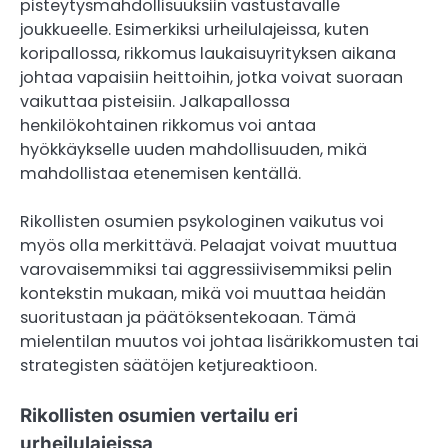
pisteytysmahdollisuuksiin vastustavalle
joukkueelle. Esimerkiksi urheilulajeissa, kuten
koripallossa, rikkomus laukaisuyrityksen aikana
johtaa vapaisiin heittoihin, jotka voivat suoraan
vaikuttaa pisteisiin. Jalkapallossa
henkilökohtainen rikkomus voi antaa
hyökkäykselle uuden mahdollisuuden, mikä
mahdollistaa etenemisen kentällä.
Rikollisten osumien psykologinen vaikutus voi
myös olla merkittävä. Pelaajat voivat muuttua
varovaisemmiksi tai aggressiivisemmiksi pelin
kontekstin mukaan, mikä voi muuttaa heidän
suoritustaan ja päätöksentekoaan. Tämä
mielentilan muutos voi johtaa lisärikkomusten tai
strategisten säätöjen ketjureaktioon.
Rikollisten osumien vertailu eri
urheilulajeissa