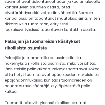
säännöt ovat tiukentuneet pään ja kaulan alueelle
kohdistuvien osumien osalta, jotta
aivotärähdysriskiä voitaisiin vähentää. Samoin
koripallossa on tapahtunut muutoksia siinä, miten
rikkomuksia tuomitaan, erityisesti
laukaisuyrityksissä tapahtuvan kontaktin osalta.
Pelaajien ja tuomareiden käsitykset
rikollisista osumista
Pelaajilla ja tuomareilla on usein erilaisia
näkemyksiä rikollisista osumista, mikä voi johtaa
jännitteisiin pelin aikana. Pelaajat saattavat kokea,
että tietyt tuomiot ovat epäoikeudenmukaisia tai
epäjohdonmukaisia, kun taas tuomareiden on
noudatettava sääntöjä ja ylläpidettävä pelin
kulkua.
Tuomarit näkevät yleensä rikolliset osumat