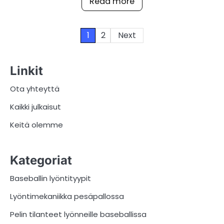
Read more
Posts
1
2
Next
pagination
Linkit
Ota yhteyttä
Kaikki julkaisut
Keitä olemme
Kategoriat
Baseballin lyöntityypit
Lyöntimekaniikka pesäpallossa
Pelin tilanteet lyönneille baseballissa