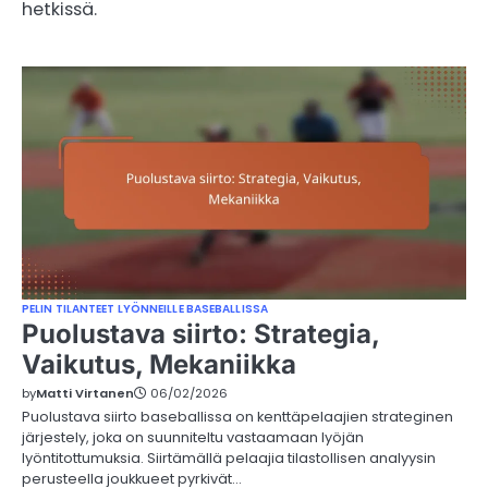
hetkissä.
PELIN TILANTEET LYÖNNEILLE BASEBALLISSA
Puolustava siirto: Strategia,
Vaikutus, Mekaniikka
by
Matti Virtanen
06/02/2026
Puolustava siirto baseballissa on kenttäpelaajien strateginen
järjestely, joka on suunniteltu vastaamaan lyöjän
lyöntitottumuksia. Siirtämällä pelaajia tilastollisen analyysin
perusteella joukkueet pyrkivät…