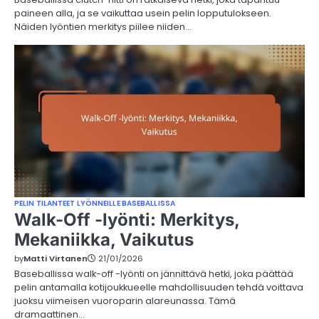
paineen alla, ja se vaikuttaa usein pelin lopputulokseen.
Näiden lyöntien merkitys piilee niiden…
PELIN TILANTEET LYÖNNEILLE BASEBALLISSA
Walk-Off -lyönti: Merkitys,
Mekaniikka, Vaikutus
by
Matti Virtanen
21/01/2026
Baseballissa walk-off -lyönti on jännittävä hetki, joka päättää
pelin antamalla kotijoukkueelle mahdollisuuden tehdä voittava
juoksu viimeisen vuoroparin alareunassa. Tämä
dramaattinen…