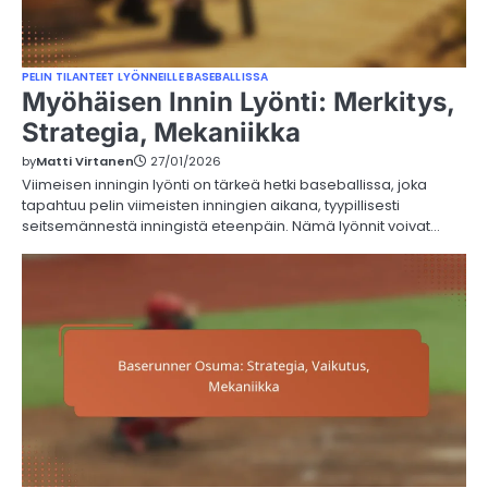
PELIN TILANTEET LYÖNNEILLE BASEBALLISSA
Myöhäisen Innin Lyönti: Merkitys,
Strategia, Mekaniikka
by
Matti Virtanen
27/01/2026
Viimeisen inningin lyönti on tärkeä hetki baseballissa, joka
tapahtuu pelin viimeisten inningien aikana, tyypillisesti
seitsemännestä inningistä eteenpäin. Nämä lyönnit voivat…