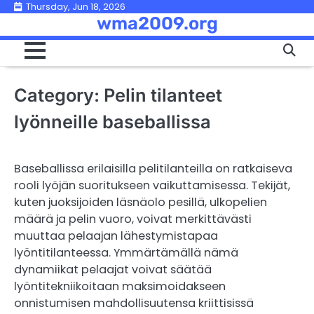
Skip
Thursday, Jun 18, 2026
wma2009.org
to
content
Category:
Pelin tilanteet
lyönneille baseballissa
Baseballissa erilaisilla pelitilanteilla on ratkaiseva
rooli lyöjän suoritukseen vaikuttamisessa. Tekijät,
kuten juoksijoiden läsnäolo pesillä, ulkopelien
määrä ja pelin vuoro, voivat merkittävästi
muuttaa pelaajan lähestymistapaa
lyöntitilanteessa. Ymmärtämällä nämä
dynamiikat pelaajat voivat säätää
lyöntitekniikoitaan maksimoidakseen
onnistumisen mahdollisuutensa kriittisissä