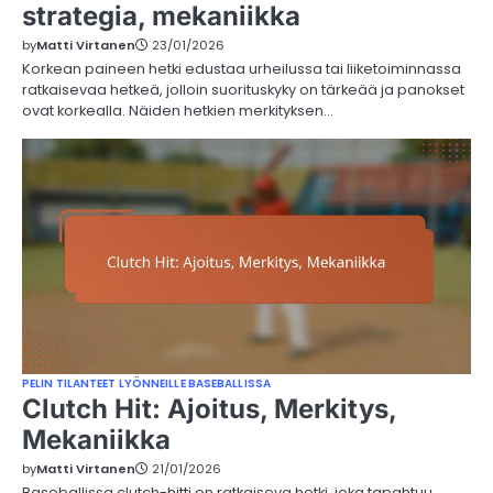
strategia, mekaniikka
by
Matti Virtanen
23/01/2026
Korkean paineen hetki edustaa urheilussa tai liiketoiminnassa
ratkaisevaa hetkeä, jolloin suorituskyky on tärkeää ja panokset
ovat korkealla. Näiden hetkien merkityksen…
PELIN TILANTEET LYÖNNEILLE BASEBALLISSA
Clutch Hit: Ajoitus, Merkitys,
Mekaniikka
by
Matti Virtanen
21/01/2026
Baseballissa clutch-hitti on ratkaiseva hetki, joka tapahtuu